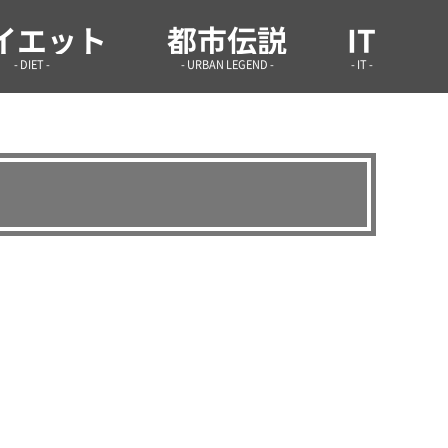
学infoまとめ.site
イエット
都市伝説
IT
- DIET -
- URBAN LEGEND -
- IT -