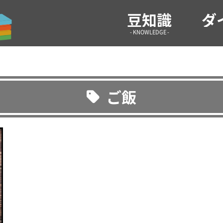
気になる情報や生活の役に立つような雑学などを紹介！ 雑
豆知識
ダ
- KNOWLEDGE -
ご飯