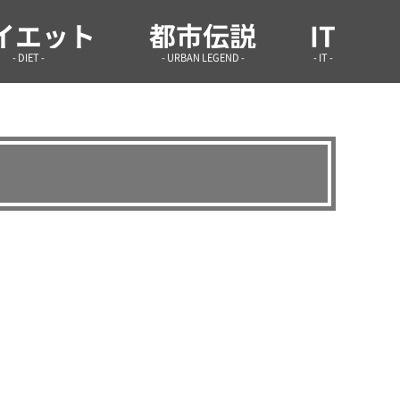
学infoまとめ.site
イエット
都市伝説
IT
- DIET -
- URBAN LEGEND -
- IT -