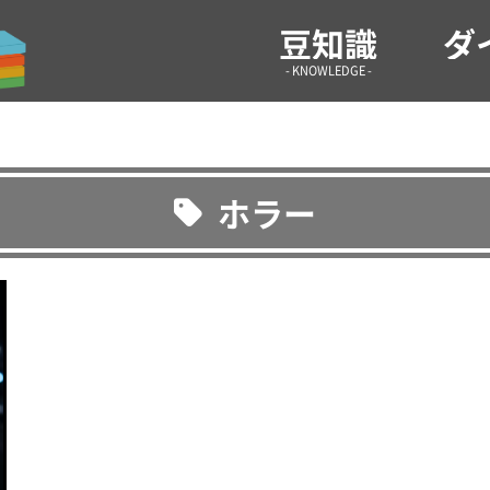
気になる情報や生活の役に立つような雑学などを紹介！ 雑
豆知識
ダ
- KNOWLEDGE -
ホラー