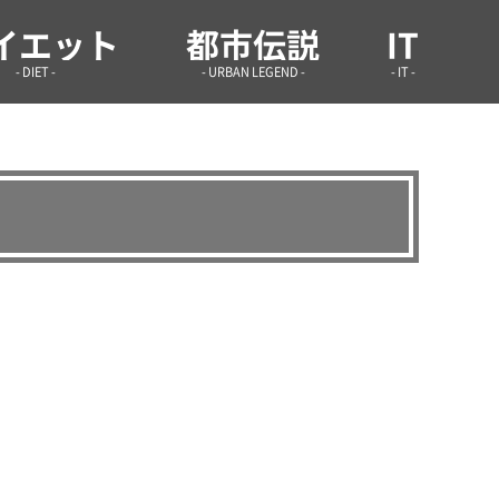
学infoまとめ.site
イエット
都市伝説
IT
- DIET -
- URBAN LEGEND -
- IT -