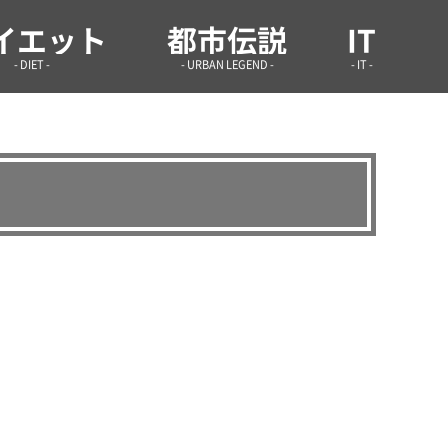
学infoまとめ.site
イエット
都市伝説
IT
- DIET -
- URBAN LEGEND -
- IT -