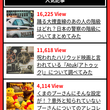
人気記事
16,225 View
‪踊る大捜査線のあの人の階級
はどれ？日本の警察の階級に
ついてまとめてみた‬
11,618 View
呪われたハリウッド映画と言
われている『Atuk(アトゥッ
ク)』について調べてみた
4,114 View
くまのプーさんにそんな設定
が！？意外と知られていない
プーさんについてのアレコレ