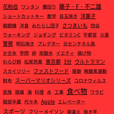
藤子・F・不二雄
花粉症
ワンタン
腰回り
洋菓子
ショートカットキー
数学
目玉焼き
さつまいも
戦闘機
洋食
みたらし団子
四谷
ウォーキング
ジョギング
ビタミンC
宇都宮
火星
警察
明石焼き
プレデター
北センチネル島
かき氷
学問
卵
炭酸水
イエティ
揚げ物
東京都
3分
ウルトラマン
わらび餅
松尾芭蕉
ファストフード
スカイツリー
寝癖
無酸素運動
スーパーマリオシリーズ
財布
コロナウィルス
食べ物
民族
頭痛
海
料理
水
工事
ワラビ
Apple
服部半蔵
代々木
エレベーター
スポーツ
フリーメイソン
寝違え
焼き芋