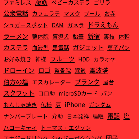
腹筋
ファミレス
ベビーカステラ
ゴリラ
公衆電話
カフェラテ
マスク
プール
お寺
ドラえもん
シュガースポット
DAM
ガメラ
ラーメン
新宿
整体院
盲導犬
鉛筆
裏技
体幹
カステラ
ガジェット
血液型
黒電話
菓子パン
フルーツ
お好み焼き
神様
HDD
カラオケ
ドローイン
ロゴ
電波塔
整骨院
眠気
伯方の塩
プランク
エスカレーター
屋台
スクワット
コロ助
microSDカード
パン
iPhone
もんじゃ焼き
仏様
豆
ガンダム
電話
塩
ナンバープレート
介助
日本発祥
睡眠
ハローキティ
トーマス・エジソン
団子
エナジードリンク
シャドーボクシング