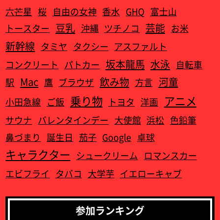
六芒星
桜
自由の女神
香水
GHQ
富士山
豆乳
芸能
トースター
沖縄
ツチノコ
お米
新幹線
タミヤ
タクシー
アスファルト
坂本龍馬
水泳
コンクリート
パトカー
自転車
Mac
飲み物
河童
駅
鷹
ブラウザ
方言
乗り物
アニメ
小田急線
ご飯
トヨタ
洋画
サウナ
バレンタインデー
大使館
浜松
色鉛筆
鼻づまり
誕生日
茄子
Google
卓球
キャラクター
シュークリーム
ロマンスカー
エビフライ
タバコ
大学芋
イエローキャブ
参加ランキング