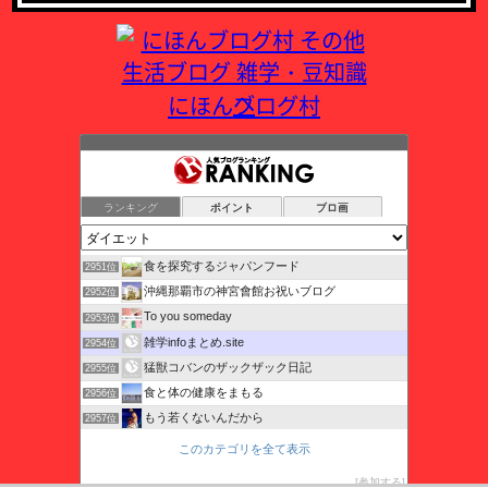
にほんブログ村
やまひろブログ
2947位
ロシアでバレリーナになりました!
2948位
ランキング
ポイント
ブロ画
38歳オタク女のんびり婚活日記
2949位
メイの自由 気ままに書くブログ
2950位
食を探究するジャパンフード
2951位
沖縄那覇市の神宮會館お祝いブログ
2952位
To you someday
2953位
雑学infoまとめ.site
2954位
猛獣コバンのザックザック日記
2955位
食と体の健康をまもる
2956位
もう若くないんだから
2957位
解消！？ 人の悩み・コンプレックス
2958位
このカテゴリを全て表示
マシュミロ｜音大卒OLちゃきの美容と女子的ハッピーdayz
2959位
参加する