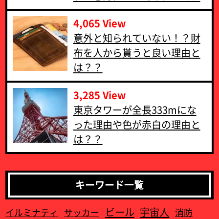
4,065 View
意外と知られていない！？財
布を人から貰うと良い理由と
は？？
3,285 View
東京タワーが全長333mにな
った理由や色が赤白の理由と
は？？
キーワード一覧
ビール
宇宙人
イルミナティ
サッカー
消防