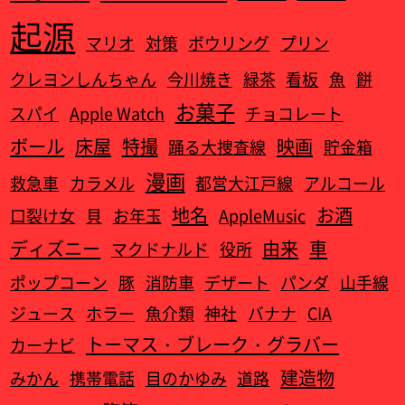
起源
マリオ
対策
ボウリング
プリン
クレヨンしんちゃん
今川焼き
緑茶
看板
魚
餅
お菓子
スパイ
Apple Watch‎
チョコレート
ボール
床屋
特撮
映画
踊る大捜査線
貯金箱
漫画
救急車
カラメル
都営大江戸線
アルコール
地名
お酒
口裂け女
貝
お年玉
AppleMusic
ディズニー
由来
車
マクドナルド
役所
ポップコーン
豚
消防車
デザート
パンダ
山手線
ジュース
ホラー
魚介類
神社
バナナ
CIA
トーマス・ブレーク・グラバー
カーナビ
建造物
みかん
携帯電話
目のかゆみ
道路