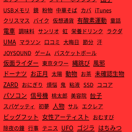
USBメモリ
鏡
粉物
中華そば
カバ
iTunes
有酸素運動
クリスマス
バイク
仮想通貨
童話
電車
調味料
サンリオ
虹
栄養ドリンク
ラクダ
UMA
マラソン
口コミ
大晦日
節分
汗
JOYSOUND
ゲーム
バスケットボール
仮面ライダー
縄跳び
風邪
東京タワー
ドーナツ
お正月
動物
未確認生物
太陽
お茶
ZARD
おにぎり
煩悩
鬼
粘液
SSD
ココア
パソコン
信号機
餃子
桃太郎
美容院
人物
スパゲッティ
初夢
サル
エクレア
ビッグフット
女性アーティスト
おむすび
UFO
ゴジラ
はちみつ
除夜の鐘
行事
テニス