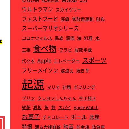
ウルトラマン
スカイツリー
ファストフード
寝癖
無酸素運動
財布
スーパーマリオシリーズ
コロナウィルス
民族
頭痛
海
料理
水
な
食べ物
工事
ワラビ
服部半蔵
スポーツ
Apple
代々木
エレベーター
フリーメイソン
寝違え
焼き芋
起源
マリオ
対策
ボウリング
プリン
クレヨンしんちゃん
今川焼き
緑茶
看板
魚
餅
スパイ
Apple Watch‎
お菓子
ボール
床屋
チョコレート
特撮
映画
踊る大捜査線
貯金箱
救急車