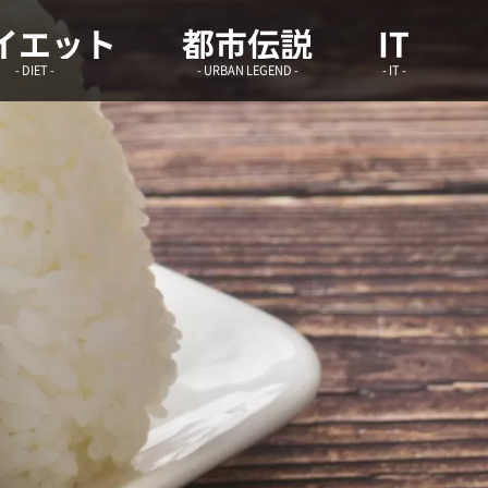
学infoまとめ.site
イエット
都市伝説
IT
- DIET -
- URBAN LEGEND -
- IT -