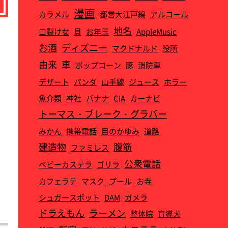
漫画
カラメル
都営大江戸線
アルコール
地名
口裂け女
貝
お年玉
AppleMusic
お酒
ディズニー
マクドナルド
役所
由来
車
ポップコーン
豚
消防車
デザート
パンダ
山手線
ジュース
ホラー
魚介類
神社
バナナ
CIA
カーナビ
トーマス・ブレーク・グラバー
みかん
携帯電話
目のかゆみ
道路
建造物
腹筋
ファミレス
公衆電話
ベビーカステラ
ゴリラ
カフェラテ
マスク
プール
お寺
シュガースポット
DAM
ガメラ
ドラえもん
ラーメン
整体院
盲導犬