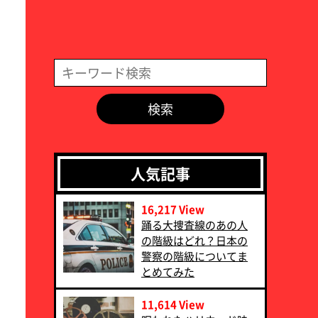
検索
人気記事
16,217 View
‪踊る大捜査線のあの人
の階級はどれ？日本の
警察の階級についてま
とめてみた‬
11,614 View