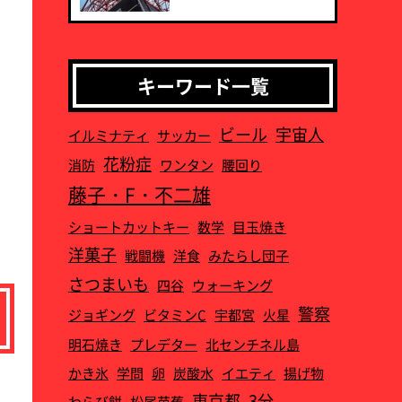
キーワード一覧
ビール
宇宙人
イルミナティ
サッカー
花粉症
消防
ワンタン
腰回り
藤子・F・不二雄
ショートカットキー
数学
目玉焼き
洋菓子
戦闘機
洋食
みたらし団子
さつまいも
四谷
ウォーキング
警察
ジョギング
ビタミンC
宇都宮
火星
明石焼き
プレデター
北センチネル島
かき氷
学問
卵
炭酸水
イエティ
揚げ物
東京都
3分
わらび餅
松尾芭蕉