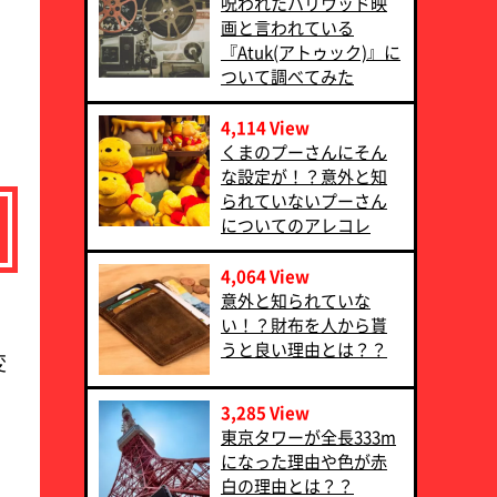
呪われたハリウッド映
画と言われている
『Atuk(アトゥック)』に
ついて調べてみた
4,114 View
くまのプーさんにそん
な設定が！？意外と知
られていないプーさん
についてのアレコレ
4,064 View
意外と知られていな
い！？財布を人から貰
うと良い理由とは？？
変
3,285 View
東京タワーが全長333m
になった理由や色が赤
白の理由とは？？