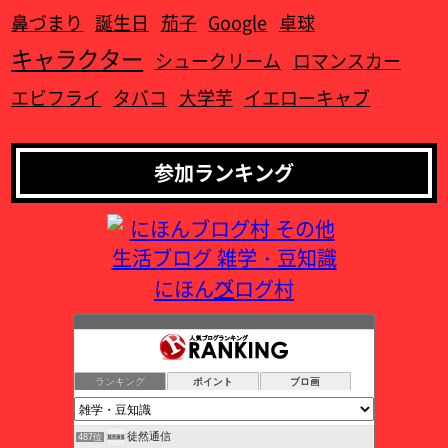
鼻づまり
誕生日
茄子
Google
卓球
キャラクター
シュークリーム
ロマンスカー
エビフライ
タバコ
大学芋
イエローキャブ
参加ランキング
にほんブログ村
タイからの生活情報
483位
言わずもがな
484位
ランキング
ポイント
ブロ画
幸せの知恵袋
485位
つぶやき日記
486位
徒然通信
487位