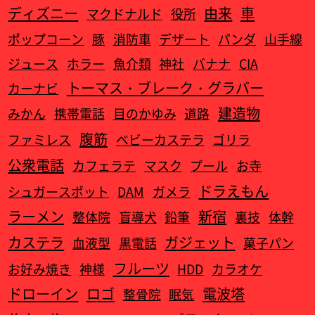
ディズニー
由来
車
マクドナルド
役所
ポップコーン
豚
消防車
デザート
パンダ
山手線
ジュース
ホラー
魚介類
神社
バナナ
CIA
トーマス・ブレーク・グラバー
カーナビ
建造物
みかん
携帯電話
目のかゆみ
道路
腹筋
ファミレス
ベビーカステラ
ゴリラ
公衆電話
カフェラテ
マスク
プール
お寺
ドラえもん
シュガースポット
DAM
ガメラ
ラーメン
新宿
整体院
盲導犬
鉛筆
裏技
体幹
カステラ
ガジェット
血液型
黒電話
菓子パン
フルーツ
お好み焼き
神様
HDD
カラオケ
ドローイン
ロゴ
電波塔
整骨院
眠気