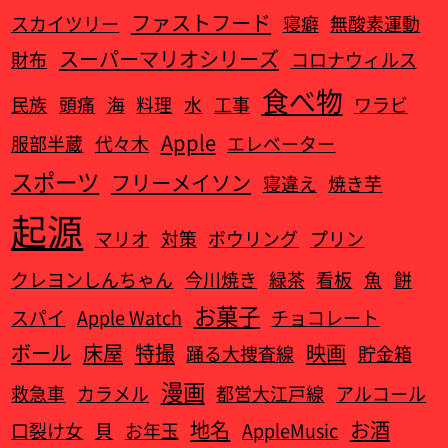
ファストフード
スカイツリー
寝癖
無酸素運動
スーパーマリオシリーズ
財布
コロナウィルス
食べ物
民族
頭痛
海
料理
水
工事
ワラビ
Apple
服部半蔵
代々木
エレベーター
スポーツ
フリーメイソン
寝違え
焼き芋
起源
マリオ
対策
ボウリング
プリン
クレヨンしんちゃん
今川焼き
緑茶
看板
魚
餅
お菓子
スパイ
Apple Watch‎
チョコレート
ボール
床屋
特撮
映画
踊る大捜査線
貯金箱
漫画
救急車
カラメル
都営大江戸線
アルコール
地名
お酒
口裂け女
貝
お年玉
AppleMusic