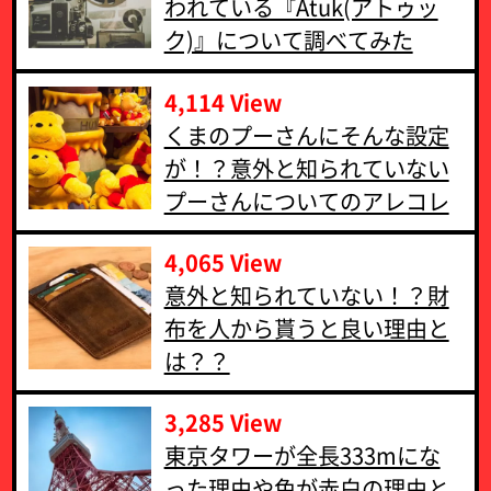
われている『Atuk(アトゥッ
ク)』について調べてみた
4,114 View
くまのプーさんにそんな設定
が！？意外と知られていない
プーさんについてのアレコレ
4,065 View
意外と知られていない！？財
布を人から貰うと良い理由と
は？？
3,285 View
東京タワーが全長333mにな
った理由や色が赤白の理由と