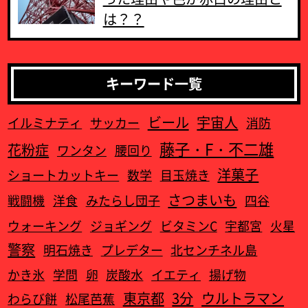
は？？
キーワード一覧
ビール
宇宙人
イルミナティ
サッカー
消防
藤子・F・不二雄
花粉症
ワンタン
腰回り
洋菓子
ショートカットキー
数学
目玉焼き
さつまいも
戦闘機
洋食
みたらし団子
四谷
ウォーキング
ジョギング
ビタミンC
宇都宮
火星
警察
明石焼き
プレデター
北センチネル島
かき氷
学問
卵
炭酸水
イエティ
揚げ物
東京都
3分
ウルトラマン
わらび餅
松尾芭蕉