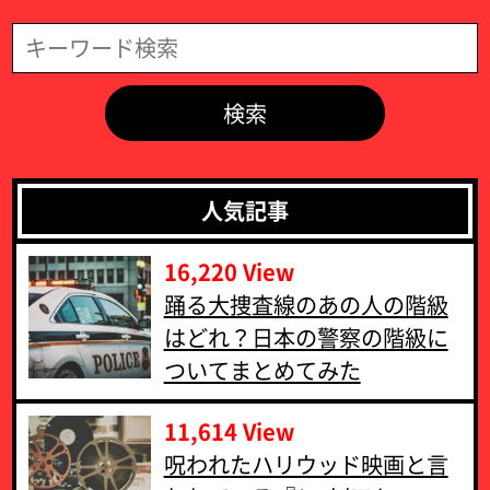
検索
人気記事
16,220 View
‪踊る大捜査線のあの人の階級
はどれ？日本の警察の階級に
ついてまとめてみた‬
11,614 View
呪われたハリウッド映画と言