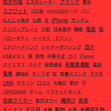
伯方の塩
プランク
エスカレーター
屋台
スクワット
コロ助
microSDカード
パン
iPhone
もんじゃ焼き
仏様
豆
ガンダム
電話
塩
ナンバープレート
介助
日本発祥
睡眠
ハローキティ
トーマス・エジソン
団子
エナジードリンク
シャドーボクシング
USBメモリ
鏡
粉物
中華そば
カバ
iTunes
有酸素運動
クリスマス
バイク
仮想通貨
童話
電車
調味料
サンリオ
虹
栄養ドリンク
ラクダ
UMA
マラソン
口コミ
大晦日
節分
汗
JOYSOUND
ゲーム
バスケットボール
仮面ライダー
縄跳び
風邪
東京タワー
ドーナツ
お正月
動物
未確認生物
太陽
お茶