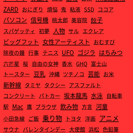
ZARD
おにぎり
煩悩
鬼
粘液
SSD
ココア
パソコン
信号機
餃子
桃太郎
美容院
人物
スパゲッティ
初夢
サル
エクレア
ビッグフット
女性アーティスト
おむすび
UFO
ゴジラ
はちみつ
除夜の鐘
行事
テニス
六芒星
桜
自由の女神
香水
GHQ
富士山
豆乳
芸能
トースター
沖縄
ツチノコ
お米
新幹線
タミヤ
タクシー
アスファルト
坂本龍馬
水泳
コンクリート
パトカー
自転車
Mac
飲み物
河童
駅
鷹
ブラウザ
方言
乗り物
アニメ
小田急線
ご飯
トヨタ
洋画
サウナ
バレンタインデー
大使館
浜松
色鉛筆