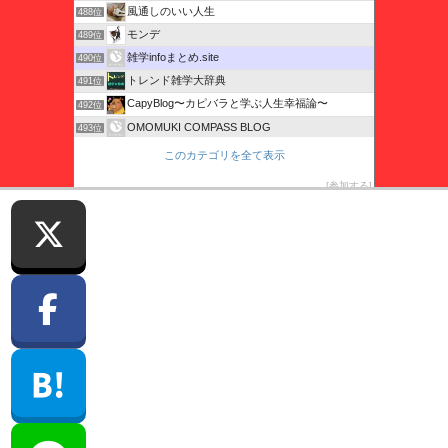
風通しのいい人生
488位
モンデ
489位
雑学infoまとめ.site
490位
トレンド雑学大辞典
491位
CapyBlog〜カピバラと学ぶ人生幸福論〜
492位
OMOMUKI COMPASS BLOG
493位
家電のことなら家電男児へ
494位
このカテゴリを全て表示
腰痛 痛みからの脱出
495位
参加する
年賀状印刷No.1
496位
SHIRATAKI FETISH BLOG
497位
このブログに投票する
Copyright (C) 2026
雑学infoまとめ.site.
All Rights Reserved.
プライバシーポリシー