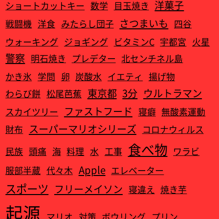
洋菓子
ショートカットキー
数学
目玉焼き
さつまいも
戦闘機
洋食
みたらし団子
四谷
ウォーキング
ジョギング
ビタミンC
宇都宮
火星
警察
明石焼き
プレデター
北センチネル島
かき氷
学問
卵
炭酸水
イエティ
揚げ物
東京都
3分
ウルトラマン
わらび餅
松尾芭蕉
ファストフード
スカイツリー
寝癖
無酸素運動
スーパーマリオシリーズ
財布
コロナウィルス
食べ物
民族
頭痛
海
料理
水
工事
ワラビ
Apple
服部半蔵
代々木
エレベーター
スポーツ
フリーメイソン
寝違え
焼き芋
起源
マリオ
対策
ボウリング
プリン