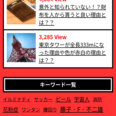
意外と知られていない！？財
布を人から貰うと良い理由と
は？？
3,285 View
東京タワーが全長333mにな
った理由や色が赤白の理由と
は？？
キーワード一覧
ビール
宇宙人
イルミナティ
サッカー
消防
藤子・F・不二雄
花粉症
ワンタン
腰回り