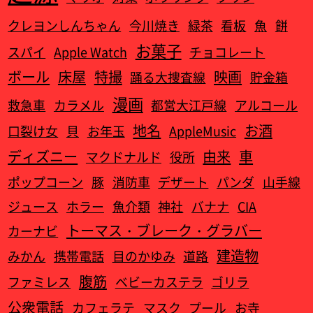
クレヨンしんちゃん
今川焼き
緑茶
看板
魚
餅
お菓子
スパイ
Apple Watch‎
チョコレート
ボール
床屋
特撮
映画
踊る大捜査線
貯金箱
漫画
救急車
カラメル
都営大江戸線
アルコール
地名
お酒
口裂け女
貝
お年玉
AppleMusic
ディズニー
由来
車
マクドナルド
役所
ポップコーン
豚
消防車
デザート
パンダ
山手線
ジュース
ホラー
魚介類
神社
バナナ
CIA
トーマス・ブレーク・グラバー
カーナビ
建造物
みかん
携帯電話
目のかゆみ
道路
腹筋
ファミレス
ベビーカステラ
ゴリラ
公衆電話
カフェラテ
マスク
プール
お寺