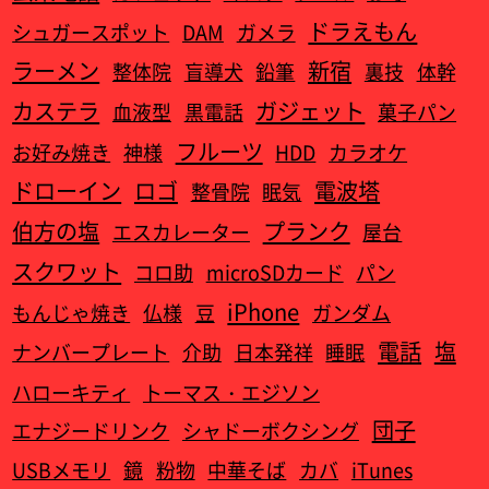
ドラえもん
シュガースポット
DAM
ガメラ
ラーメン
新宿
整体院
盲導犬
鉛筆
裏技
体幹
カステラ
ガジェット
血液型
黒電話
菓子パン
フルーツ
お好み焼き
神様
HDD
カラオケ
ドローイン
ロゴ
電波塔
整骨院
眠気
伯方の塩
プランク
エスカレーター
屋台
スクワット
コロ助
microSDカード
パン
iPhone
もんじゃ焼き
仏様
豆
ガンダム
電話
塩
ナンバープレート
介助
日本発祥
睡眠
ハローキティ
トーマス・エジソン
団子
エナジードリンク
シャドーボクシング
USBメモリ
鏡
粉物
中華そば
カバ
iTunes