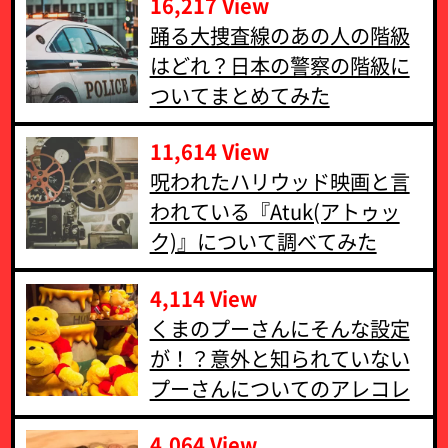
16,217 View
‪踊る大捜査線のあの人の階級
はどれ？日本の警察の階級に
ついてまとめてみた‬
11,614 View
呪われたハリウッド映画と言
われている『Atuk(アトゥッ
ク)』について調べてみた
4,114 View
くまのプーさんにそんな設定
が！？意外と知られていない
プーさんについてのアレコレ
4,064 View