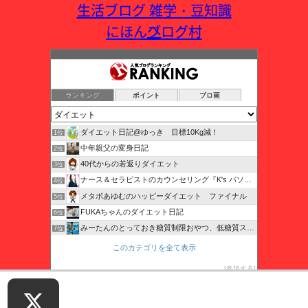
にほんブログ村
ランキング
ポイント
ブロ画
ダイエット日記@ゆっき 目標10Kg減！
1位
中年親父の変身日記
2位
40代からの若返りダイエット
3位
ナース＆セラピストのカウンセリング『K's パソ・トレ』
4位
メタボあゆむのハッピーダイエット ファイナル
5位
FUKAちゃんのダイエット日記
6位
みーたんのとっておき糖質制限おやつ、低糖質スイーツ
7位
ラクにキレイにダイエットブログ
8位
このカテゴリを全て表示
ゆる〜りゆるり健康ダイエット
9位
参加する
ガチャのダイエット がんばるぞっと！！
10位
coo126kittyのblog
11位
このブログに投票する
アラフォーボブ子の16時間断食オートファジーダイエット
12位