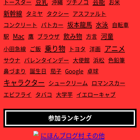
豆乳
芸能
トースター
沖縄
ツチノコ
お米
新幹線
タミヤ
タクシー
アスファルト
坂本龍馬
水泳
コンクリート
パトカー
自転車
Mac
飲み物
河童
駅
鷹
ブラウザ
方言
乗り物
アニメ
小田急線
ご飯
トヨタ
洋画
サウナ
バレンタインデー
大使館
浜松
色鉛筆
鼻づまり
誕生日
茄子
Google
卓球
キャラクター
シュークリーム
ロマンスカー
エビフライ
タバコ
大学芋
イエローキャブ
参加ランキング