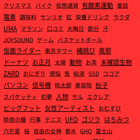
有酸素運動
クリスマス
バイク
仮想通貨
童話
電車
調味料
サンリオ
虹
栄養ドリンク
ラクダ
UMA
マラソン
口コミ
大晦日
節分
汗
JOYSOUND
ゲーム
バスケットボール
仮面ライダー
縄跳び
風邪
東京タワー
ドーナツ
お正月
動物
未確認生物
太陽
お茶
ZARD
おにぎり
煩悩
鬼
粘液
SSD
ココア
パソコン
信号機
餃子
桃太郎
美容院
人物
スパゲッティ
初夢
サル
エクレア
ビッグフット
女性アーティスト
おむすび
UFO
ゴジラ
はちみつ
除夜の鐘
行事
テニス
六芒星
桜
自由の女神
香水
GHQ
富士山