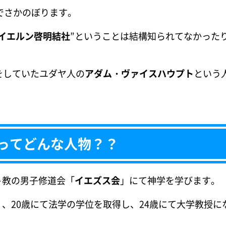
でさかのぼります。
イエルン啓明結社
”ということは結構知られてなかった
をしていたユダヤ人の
アダム・ヴァイスハウプト
という
ってどんな人物？？
教の男子修道会「
イエズス会
」にて神学を学びます。
、20歳にて法学の学位を取得し、24歳にて大学教授に
。