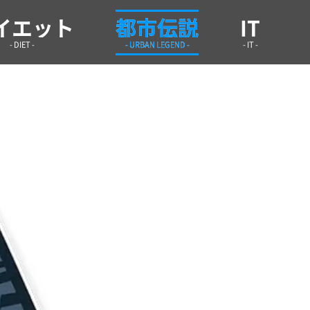
学infoまとめ.site
イエット
都市伝説
IT
- DIET -
- URBAN LEGEND -
- IT -