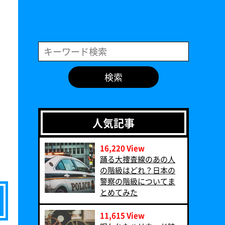
検索
人気記事
16,220 View
‪踊る大捜査線のあの人
の階級はどれ？日本の
警察の階級についてま
とめてみた‬
11,615 View