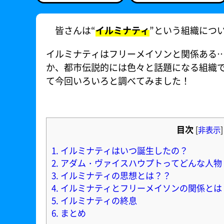
皆さんは“
イルミナティ
”という組織につ
イルミナティはフリーメイソンと関係ある
か、都市伝説的には色々と話題になる組織
て今回いろいろと調べてみました！
目次
[
非表示
]
1.
イルミナティはいつ誕生したの？
2.
アダム・ヴァイスハウプトってどんな人物
3.
イルミナティの思想とは？？
4.
イルミナティとフリーメイソンの関係とは
5.
イルミナティの終息
6.
まとめ