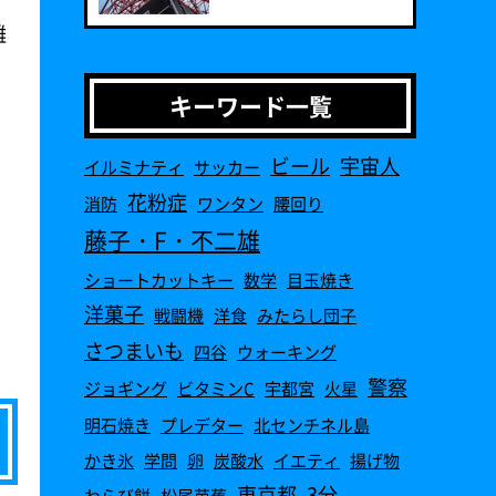
離
キーワード一覧
ビール
宇宙人
イルミナティ
サッカー
花粉症
消防
ワンタン
腰回り
藤子・F・不二雄
ショートカットキー
数学
目玉焼き
洋菓子
戦闘機
洋食
みたらし団子
さつまいも
四谷
ウォーキング
警察
ジョギング
ビタミンC
宇都宮
火星
明石焼き
プレデター
北センチネル島
かき氷
学問
卵
炭酸水
イエティ
揚げ物
東京都
3分
わらび餅
松尾芭蕉