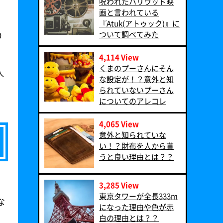
呪われたハリウッド映
画と言われている
『Atuk(アトゥック)』に
ついて調べてみた
り
4,114 View
くまのプーさんにそん
人
な設定が！？意外と知
られていないプーさん
についてのアレコレ
4,065 View
意外と知られていな
い！？財布を人から貰
うと良い理由とは？？
3,285 View
東京タワーが全長333m
な
になった理由や色が赤
白の理由とは？？