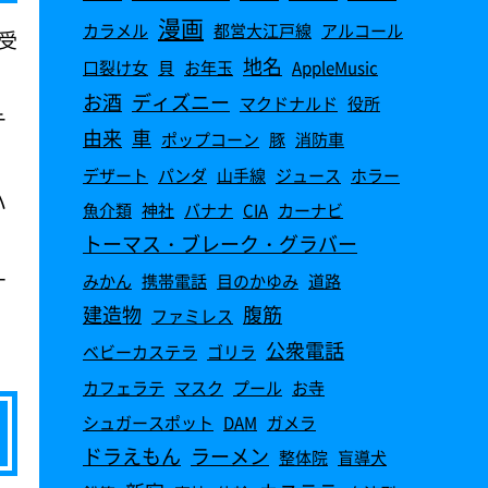
漫画
カラメル
都営大江戸線
アルコール
受
地名
口裂け女
貝
お年玉
AppleMusic
お酒
ディズニー
マクドナルド
役所
テ
由来
車
ポップコーン
豚
消防車
デザート
パンダ
山手線
ジュース
ホラー
ハ
魚介類
神社
バナナ
CIA
カーナビ
トーマス・ブレーク・グラバー
ナ
みかん
携帯電話
目のかゆみ
道路
建造物
腹筋
ファミレス
公衆電話
ベビーカステラ
ゴリラ
カフェラテ
マスク
プール
お寺
シュガースポット
DAM
ガメラ
ドラえもん
ラーメン
整体院
盲導犬