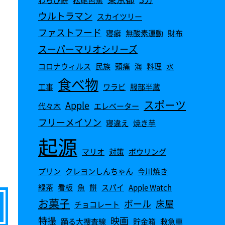
ウルトラマン
スカイツリー
ファストフード
寝癖
無酸素運動
財布
スーパーマリオシリーズ
コロナウィルス
民族
頭痛
海
料理
水
食べ物
工事
ワラビ
服部半蔵
スポーツ
Apple
代々木
エレベーター
フリーメイソン
寝違え
焼き芋
起源
マリオ
対策
ボウリング
プリン
クレヨンしんちゃん
今川焼き
緑茶
看板
魚
餅
スパイ
Apple Watch‎
お菓子
ボール
床屋
チョコレート
特撮
映画
踊る大捜査線
貯金箱
救急車