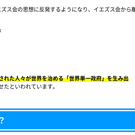
エズス会の思想に反発するようになり、イエズス会から
が
。
された人々が世界を治める「世界単一政府」を生み出
せたといわれています。
？