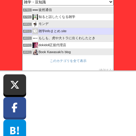
日本社会の問題について考えるブログ
477位
徒然通信
478位
知ると話したくなる雑学
479位
モンデ
480位
雑学infoまとめ.site
481位
もしも、虎や大トラに出くわしたとき
482位
dokidoll正規代理店
483位
Book Kawasaki’s blog
484位
CapyBlog〜カピバラと学ぶ人生幸福論〜
485位
このカテゴリを全て表示
OMOMUKI COMPASS BLOG
486位
参加する
家電のことなら家電男児へ
487位
年賀状印刷No.1
488位
このブログに投票する
Copyright (C) 2026
雑学infoまとめ.site.