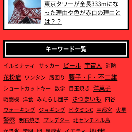
東京タワーが全長333mにな
った理由や色が赤白の理由と
は？？
キーワード一覧
ビール
宇宙人
イルミナティ
サッカー
消防
藤子・F・不二雄
花粉症
ワンタン
腰回り
洋菓子
ショートカットキー
数学
目玉焼き
さつまいも
戦闘機
洋食
みたらし団子
四谷
ウォーキング
ジョギング
ビタミンC
宇都宮
火星
警察
明石焼き
プレデター
北センチネル島
かき氷
学問
卵
炭酸水
イエティ
揚げ物