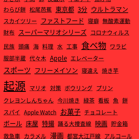
東京都
3分
ウルトラマン
わらび餅
松尾芭蕉
ファストフード
スカイツリー
寝癖
無酸素運動
スーパーマリオシリーズ
財布
コロナウィルス
食べ物
民族
頭痛
海
料理
水
工事
ワラビ
Apple
服部半蔵
代々木
エレベーター
スポーツ
フリーメイソン
寝違え
焼き芋
起源
マリオ
対策
ボウリング
プリン
クレヨンしんちゃん
今川焼き
緑茶
看板
魚
餅
お菓子
スパイ
Apple Watch‎
チョコレート
ボール
床屋
特撮
映画
踊る大捜査線
貯金箱
漫画
救急車
カラメル
都営大江戸線
アルコール