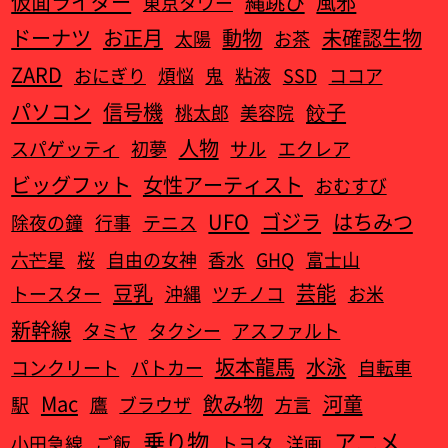
仮面ライダー
縄跳び
風邪
東京タワー
ドーナツ
お正月
動物
未確認生物
太陽
お茶
ZARD
おにぎり
煩悩
鬼
粘液
SSD
ココア
パソコン
信号機
餃子
桃太郎
美容院
人物
スパゲッティ
初夢
サル
エクレア
ビッグフット
女性アーティスト
おむすび
UFO
ゴジラ
はちみつ
除夜の鐘
行事
テニス
六芒星
桜
自由の女神
香水
GHQ
富士山
豆乳
芸能
トースター
沖縄
ツチノコ
お米
新幹線
タミヤ
タクシー
アスファルト
坂本龍馬
水泳
コンクリート
パトカー
自転車
Mac
飲み物
河童
駅
鷹
ブラウザ
方言
乗り物
アニメ
小田急線
ご飯
トヨタ
洋画