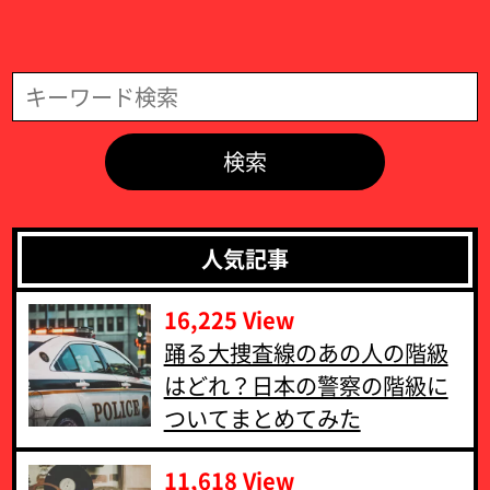
検索
人気記事
16,225 View
‪踊る大捜査線のあの人の階級
はどれ？日本の警察の階級に
ついてまとめてみた‬
11,618 View