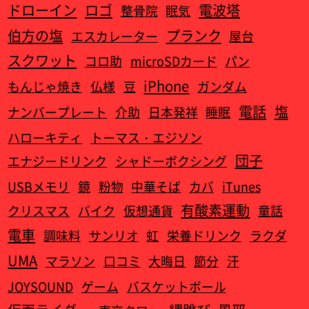
ドローイン
ロゴ
電波塔
整骨院
眠気
伯方の塩
プランク
エスカレーター
屋台
スクワット
コロ助
microSDカード
パン
iPhone
もんじゃ焼き
仏様
豆
ガンダム
電話
塩
ナンバープレート
介助
日本発祥
睡眠
ハローキティ
トーマス・エジソン
団子
エナジードリンク
シャドーボクシング
USBメモリ
鏡
粉物
中華そば
カバ
iTunes
有酸素運動
クリスマス
バイク
仮想通貨
童話
電車
調味料
サンリオ
虹
栄養ドリンク
ラクダ
UMA
マラソン
口コミ
大晦日
節分
汗
JOYSOUND
ゲーム
バスケットボール