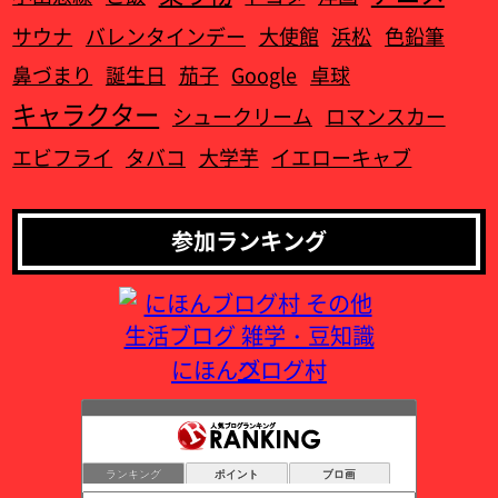
サウナ
バレンタインデー
大使館
浜松
色鉛筆
鼻づまり
誕生日
茄子
Google
卓球
キャラクター
シュークリーム
ロマンスカー
エビフライ
タバコ
大学芋
イエローキャブ
参加ランキング
にほんブログ村
ほのぼのスタイル。科学と歴史と雑学と
474位
言わずもがな
475位
ランキング
ポイント
ブロ画
つぶやき日記
476位