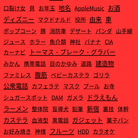
地名
お酒
口裂け女
貝
お年玉
AppleMusic
ディズニー
由来
車
マクドナルド
役所
ポップコーン
豚
消防車
デザート
パンダ
山手線
ジュース
ホラー
魚介類
神社
バナナ
CIA
トーマス・ブレーク・グラバー
カーナビ
建造物
みかん
携帯電話
目のかゆみ
道路
腹筋
ファミレス
ベビーカステラ
ゴリラ
公衆電話
カフェラテ
マスク
プール
お寺
ドラえもん
シュガースポット
DAM
ガメラ
ラーメン
新宿
整体院
盲導犬
鉛筆
裏技
体幹
カステラ
ガジェット
血液型
黒電話
菓子パン
フルーツ
お好み焼き
神様
HDD
カラオケ