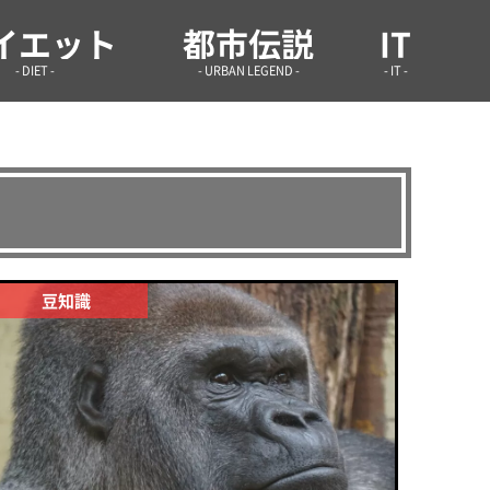
学infoまとめ.site
イエット
都市伝説
IT
- DIET -
- URBAN LEGEND -
- IT -
豆知識