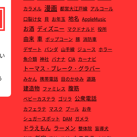
漫画
カラメル
都営大江戸線
アルコール
地名
口裂け女
貝
お年玉
AppleMusic
お酒
ディズニー
マクドナルド
役所
由来
車
ポップコーン
豚
消防車
デザート
パンダ
山手線
ジュース
ホラー
い
魚介類
神社
バナナ
CIA
カーナビ
トーマス・ブレーク・グラバー
あ
みかん
携帯電話
目のかゆみ
道路
建造物
腹筋
ファミレス
公衆電話
ベビーカステラ
ゴリラ
カフェラテ
マスク
プール
お寺
シュガースポット
DAM
ガメラ
ドラえもん
ラーメン
整体院
盲導犬