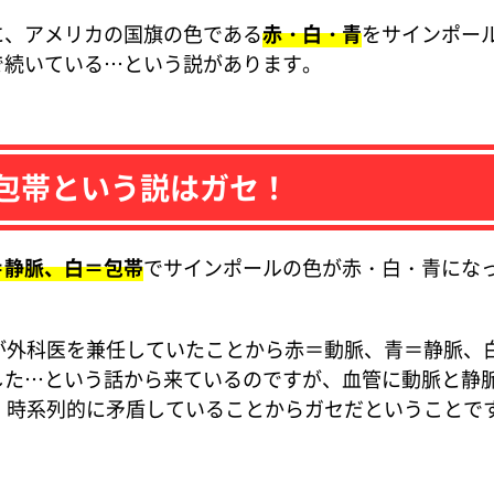
に、アメリカの国旗の色である
赤・白・青
をサインポー
で続いている…という説があります。
包帯という説はガセ！
＝静脈、白＝包帯
でサインポールの色が赤・白・青にな
が外科医を兼任していたことから赤＝動脈、青＝静脈、
した…という話から来ているのですが、血管に動脈と静
、時系列的に矛盾していることからガセだということで