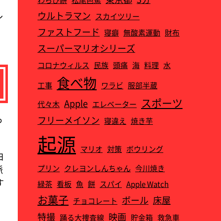
ル
ウルトラマン
スカイツリー
ファストフード
寝癖
無酸素運動
財布
スーパーマリオシリーズ
コロナウィルス
民族
頭痛
海
料理
水
食べ物
工事
ワラビ
服部半蔵
スポーツ
Apple
代々木
エレベーター
っ
フリーメイソン
寝違え
焼き芋
起源
マリオ
対策
ボウリング
白
プリン
クレヨンしんちゃん
今川焼き
脈
す
緑茶
看板
魚
餅
スパイ
Apple Watch‎
お菓子
ボール
床屋
チョコレート
特撮
映画
踊る大捜査線
貯金箱
救急車