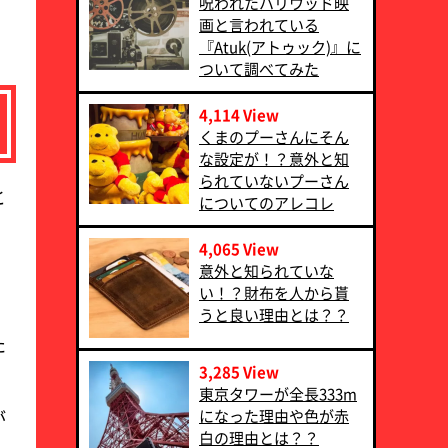
呪われたハリウッド映
画と言われている
『Atuk(アトゥック)』に
ついて調べてみた
4,114 View
くまのプーさんにそん
な設定が！？意外と知
られていないプーさん
と
についてのアレコレ
4,065 View
こ
意外と知られていな
い！？財布を人から貰
うと良い理由とは？？
た
3,285 View
東京タワーが全長333m
になった理由や色が赤
が
白の理由とは？？