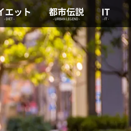
学infoまとめ.site
イエット
都市伝説
IT
- DIET -
- URBAN LEGEND -
- IT -