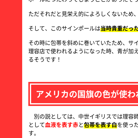
ただそれだと見栄え的によろしくないため
そして、このサインポールは
当時貴重だっ
その時に包帯を斜めに巻いていたため、サ
理容店で使われるようになった時、青が加
るそうです！
アメリカの国旗の色が使わ
別の説としては、中世イギリスでは理容師
として
血液を表す赤
と
包帯を表す白
を使っ
す。