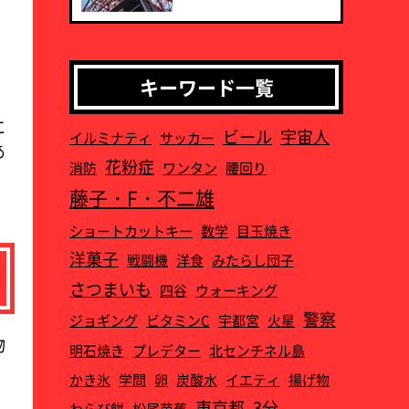
キーワード一覧
に
ビール
宇宙人
イルミナティ
サッカー
あ
花粉症
消防
ワンタン
腰回り
藤子・F・不二雄
ショートカットキー
数学
目玉焼き
洋菓子
戦闘機
洋食
みたらし団子
さつまいも
四谷
ウォーキング
警察
ジョギング
ビタミンC
宇都宮
火星
物
明石焼き
プレデター
北センチネル島
かき氷
学問
卵
炭酸水
イエティ
揚げ物
東京都
3分
わらび餅
松尾芭蕉