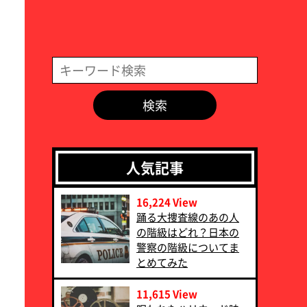
検索
人気記事
16,224 View
‪踊る大捜査線のあの人
の階級はどれ？日本の
警察の階級についてま
とめてみた‬
11,615 View