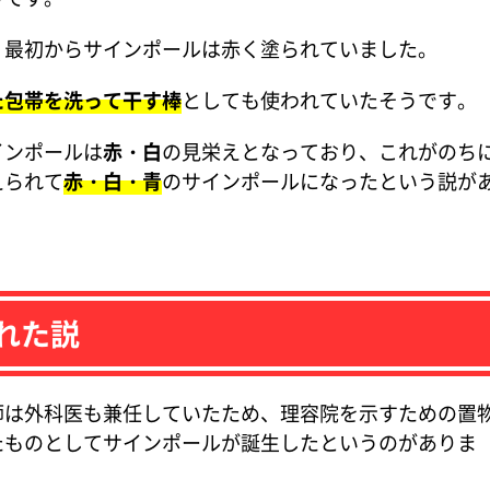
、最初からサインポールは赤く塗られていました。
た包帯を洗って干す棒
としても使われていたそうです。
インポールは
赤・白
の見栄えとなっており、これがのち
えられて
赤・白・青
のサインポールになったという説が
れた説
は外科医も兼任していたため、理容院を示すための置
たものとしてサインポールが誕生したというのがありま